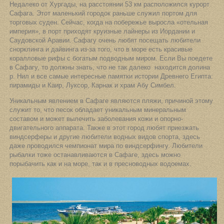
Недалеко от Хургады, на расстоянии 53 км расположился курорт
Сафага. Этот маленький городок раньше служил портом для
торговых суден. Сейчас, когда на побережье выросла «отельная
империя», в порт приходят круизные лайнеры из Иордании и
Саудовской Аравии. Сафагу очень любят посещать любители
снорклинга и дайвинга из-за того, что в море есть красивые
коралловые рифы с богатым подводным миром. Если Вы поедете
в Сафагу, то должны знать, что не так далеко находится долина
р. Нил и все самые интересные памятки истории Древнего Египта:
пирамиды и Каир, Луксор, Карнак и храм Абу Симбел.
Уникальным явлением в Сафаге являются пляжи, причиной этому
служит то, что песок обладает уникальным минеральным
составом и может вылечить заболевания кожи и опорно-
двигательного аппарата. Также в этот город любят приезжать
виндсерферы и другие любители водных видов спорта, здесь
даже проводился чемпионат мира по виндсерфингу. Любители
рыбалки тоже останавливаются в Сафаге, здесь можно
порыбачить как и на море, так и в пресноводных водоемах.