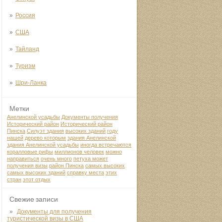
Россия
США
Тайланд
Туризм
Шри-Ланка
Метки
Анелинской усадьбы
Документы получения
Исторический район
Исторический район
Пинска
Силуэт здания
высоких зданий
году
нашей
дерево которым
здания Анелинской
здания Анелинской усадьбы
иногда встречаются
коралловые рифы
миллионов человек
можно
направиться
очень много
петуха может
получения визы
район Пинска
самых высоких
самых высоких зданий
справку места
этих
стран
этот отдых
Свежие записи
Документы для получения
туристической визы в США