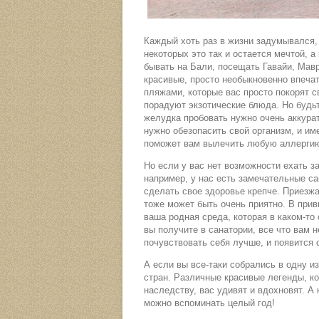
Каждый хоть раз в жизни задумывался, 
некоторых это так и остается мечтой, а
бывать на Бали, посещать Гавайи, Мав
красивые, просто необыкновенно впеча
пляжами, которые вас просто покорят св
порадуют экзотические блюда. Но будь
желудка пробовать нужно очень аккура
нужно обезопасить свой организм, и им
поможет вам вылечить любую аллергию
Но если у вас нет возможности ехать за
например, у нас есть замечательные са
сделать свое здоровье крепче. Приезжа
тоже может быть очень приятно. В прив
ваша родная среда, которая в каком-то
вы получите в санатории, все что вам 
почувствовать себя лучше, и появится 
А если вы все-таки собрались в одну из
стран. Различные красивые легенды, к
наследству, вас удивят и вдохновят. А 
можно вспоминать целый год!