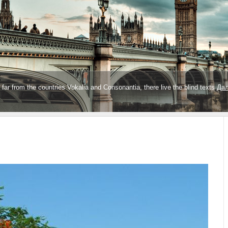
far from the countries Vokalia and Consonantia, there live the blind texts
Дал
1
2
3
4
5