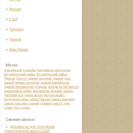
Россия
США
Тайланд
Туризм
Шри-Ланка
Метки
Анелинской усадьбы
Документы получения
Исторический район
Исторический район
Пинска
Силуэт здания
высоких зданий
году
нашей
дерево которым
здания Анелинской
здания Анелинской усадьбы
иногда встречаются
коралловые рифы
миллионов человек
можно
направиться
очень много
петуха может
получения визы
район Пинска
самых высоких
самых высоких зданий
справку места
этих
стран
этот отдых
Свежие записи
Документы для получения
туристической визы в США