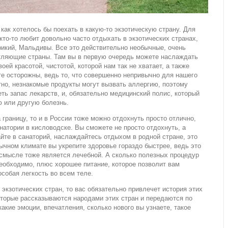
как хотелось бы поехать в какую-то экзотическую страну. Для
 кто-то любит довольно часто отдыхать в экзотических странах,
рикий, Мальдивы. Все это действительно необычные, очень
тляющие страны. Там вы в первую очередь можете наслаждать
оей красотой, чистотой, которой нам так не хватает, а также
те осторожны, ведь то, что совершенно непривычно для нашего
тно, незнакомые продукты могут вызвать аллергию, поэтому
еть запас лекарств, и, обязательно медицинский полис, который
 или другую болезнь.
 границу, то и в России тоже можно отдохнуть просто отлично,
натории в кисловодске. Вы сможете не просто отдохнуть, а
йте в санаторий, наслаждайтесь отдыхом в родной стране, это
ычном климате вы укрепите здоровье гораздо быстрее, ведь это
 смысле тоже является лечебной. А сколько полезных процедур
необходимо, плюс хорошее питание, которое позволит вам
особая легкость во всем теле.
 экзотических стран, то вас обязательно привлечет история этих
оторые рассказываются народами этих стран и передаются по
какие эмоции, впечатления, сколько нового вы узнаете, такое