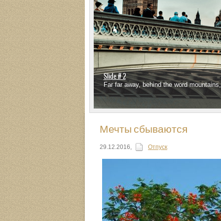
Slide # 2
Far far away, behind the word mountains, 
Мечты сбываются
29.12.2016
,
Отпуск