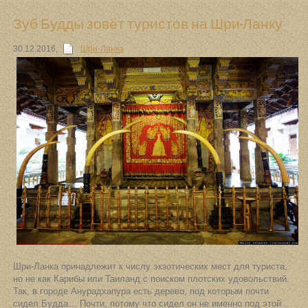
Зуб Будды зовёт туристов на Шри-Ланку
30.12.2016
,
Шри-Ланка
Шри-Ланка принадлежит к числу экзотических мест для туриста,
но не как Карибы или Таиланд с поиском плотских удовольствий.
Так, в городе Анурадхапура есть дерево, под которым почти
сидел Будда… Почти, потому что сидел он не именно под этой