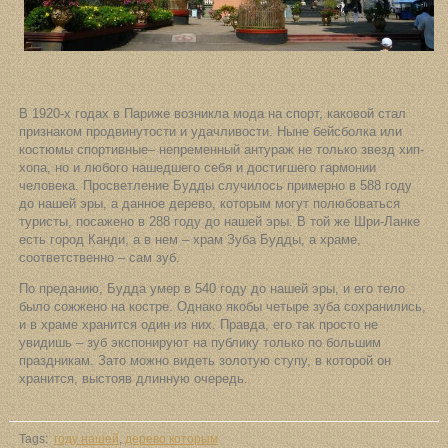
В 1920-х годах в Париже возникла мода на спорт, каковой стал
признаком продвинутости и удачливости. Ныне бейсболка или
костюмы спортивные– непременный антураж не только звезд хип-
хопа, но и любого нашедшего себя и достигшего гармонии
человека. Просветление Будды случилось примерно в 588 году
до нашей эры, а данное дерево, которым могут полюбоваться
туристы, посажено в 288 году до нашей эры. В той же Шри-Ланке
есть город Канди, а в нем – храм Зуба Будды, а храме,
соответственно – сам зуб.
По преданию, Будда умер в 540 году до нашей эры, и его тело
было сожжено на костре. Однако якобы четыре зуба сохранились,
и в храме хранится один из них. Правда, его так просто не
увидишь – зуб экспонируют на публику только по большим
праздникам. Зато можно видеть золотую ступу, в которой он
хранится, выстояв длинную очередь.
Tags:
году нашей
,
дерево которым