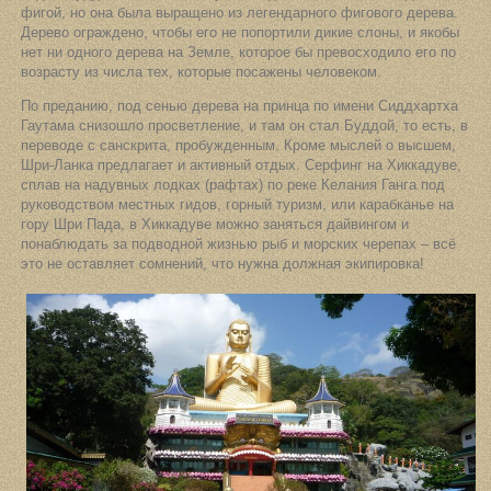
фигой, но она была выращено из легендарного фигового дерева.
Дерево ограждено, чтобы его не попортили дикие слоны, и якобы
нет ни одного дерева на Земле, которое бы превосходило его по
возрасту из числа тех, которые посажены человеком.
По преданию, под сенью дерева на принца по имени Сиддхартха
Гаутама снизошло просветление, и там он стал Буддой, то есть, в
переводе с санскрита, пробужденным. Кроме мыслей о высшем,
Шри-Ланка предлагает и активный отдых. Серфинг на Хиккадуве,
сплав на надувных лодках (рафтах) по реке Келания Ганга под
руководством местных гидов, горный туризм, или карабканье на
гору Шри Пада, в Хиккадуве можно заняться дайвингом и
понаблюдать за подводной жизнью рыб и морских черепах – всё
это не оставляет сомнений, что нужна должная экипировка!