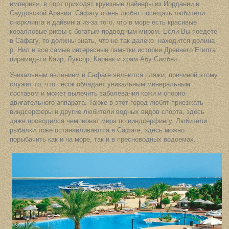
империя», в порт приходят круизные лайнеры из Иордании и
Саудовской Аравии. Сафагу очень любят посещать любители
снорклинга и дайвинга из-за того, что в море есть красивые
коралловые рифы с богатым подводным миром. Если Вы поедете
в Сафагу, то должны знать, что не так далеко находится долина
р. Нил и все самые интересные памятки истории Древнего Египта:
пирамиды и Каир, Луксор, Карнак и храм Абу Симбел.
Уникальным явлением в Сафаге являются пляжи, причиной этому
служит то, что песок обладает уникальным минеральным
составом и может вылечить заболевания кожи и опорно-
двигательного аппарата. Также в этот город любят приезжать
виндсерферы и другие любители водных видов спорта, здесь
даже проводился чемпионат мира по виндсерфингу. Любители
рыбалки тоже останавливаются в Сафаге, здесь можно
порыбачить как и на море, так и в пресноводных водоемах.